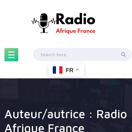
Skip
to
content
☰
FR
Auteur/autrice :
Radio
Afrique France