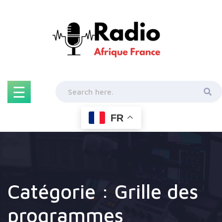
Skip
to
content
☰
FR
Catégorie :
Grille des
programmes