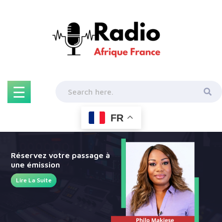
Skip
to
content
☰
FR
Réservez votre passage à
une émission
Lire La Suite