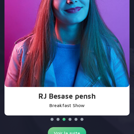
RJ Besase pensh
Breakfast Show
Voir la suite