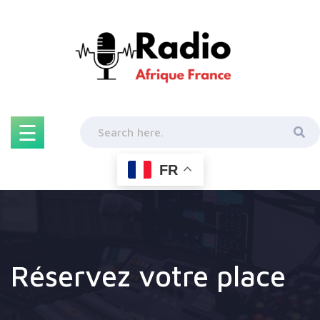
Skip
to
content
☰
FR
Réservez votre place